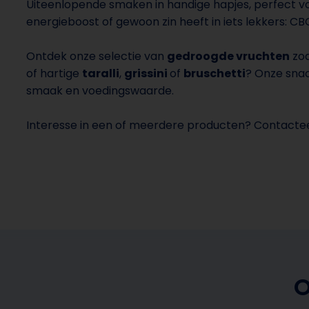
Uiteenlopende smaken in handige hapjes, perfect vo
energieboost of gewoon zin heeft in iets lekkers: CB
Ontdek onze selectie van
gedroogde vruchten
zoa
of hartige
taralli
,
grissini
of
bruschetti
? Onze snac
smaak en voedingswaarde.
Interesse in een of meerdere producten? Contacte
O