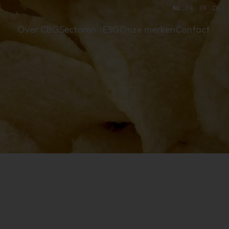
NL
FR
EN
DE
Over CBG
Sectoren
ESG
Onze merken
Contact