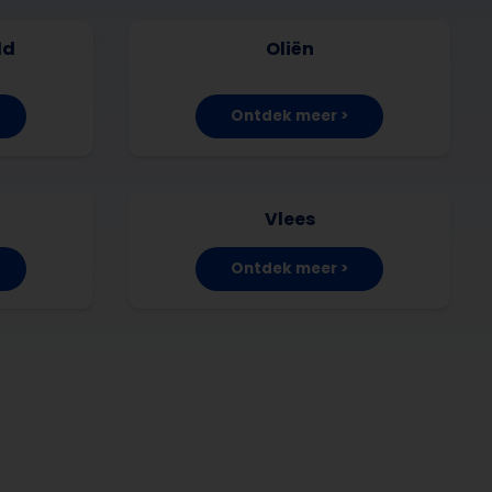
ld
Oliën
Ontdek meer >
Vlees
Ontdek meer >