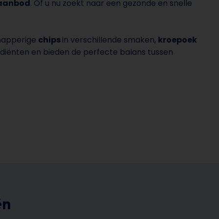
aanbod
. Of u nu zoekt naar een gezonde en snelle
knapperige
chips
in verschillende smaken,
kroepoek
diënten en bieden de perfecte balans tussen
ën