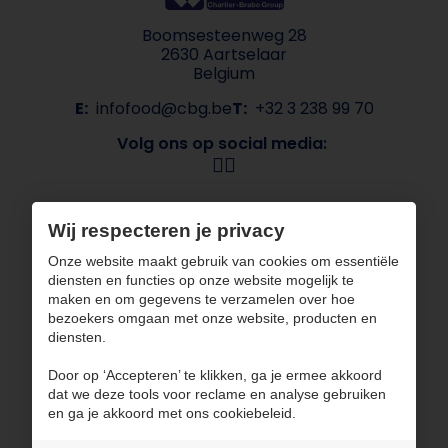
Boomsesteenweg 28
2630 Aartselaar
Belgium
E:
infofood@cbg.be
T:
+32 3 238 99 70
Volg ons op social media:
Navigatie
Wij respecteren je privacy
Over CBG
Onze merken
Onze website maakt gebruik van cookies om essentiële
Sectoren
Contact
diensten en functies op onze website mogelijk te
ESG
maken en om gegevens te verzamelen over hoe
bezoekers omgaan met onze website, producten en
CBG werkt met gecertificeerde partners
diensten.
Door op ‘Accepteren’ te klikken, ga je ermee akkoord
dat we deze tools voor reclame en analyse gebruiken
en ga je akkoord met ons cookiebeleid.