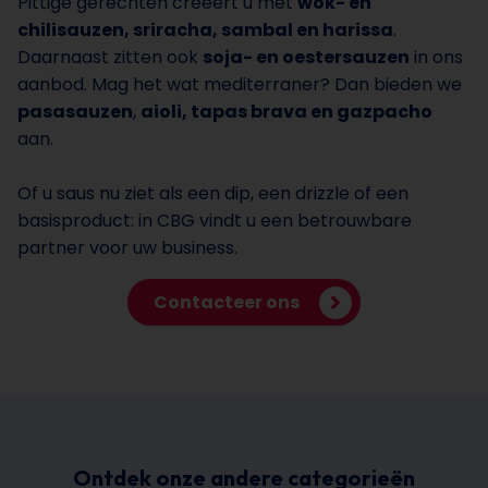
Pittige gerechten creëert u met
wok- en
chilisauzen, sriracha, sambal en harissa
.
Daarnaast zitten ook
soja- en oestersauzen
in ons
aanbod. Mag het wat mediterraner? Dan bieden we
pasasauzen
,
aioli, tapas brava en gazpacho
aan.
Of u saus nu ziet als een dip, een drizzle of een
basisproduct: in CBG vindt u een betrouwbare
partner voor uw business.
Contacteer ons
Ontdek onze andere categorieën