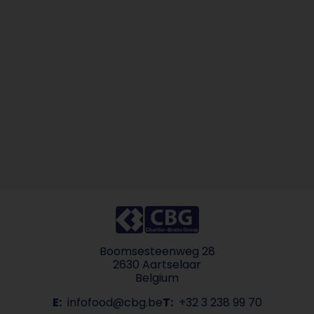
Boomsesteenweg 28
2630 Aartselaar
Belgium
E:
infofood@cbg.be
T:
+32 3 238 99 70