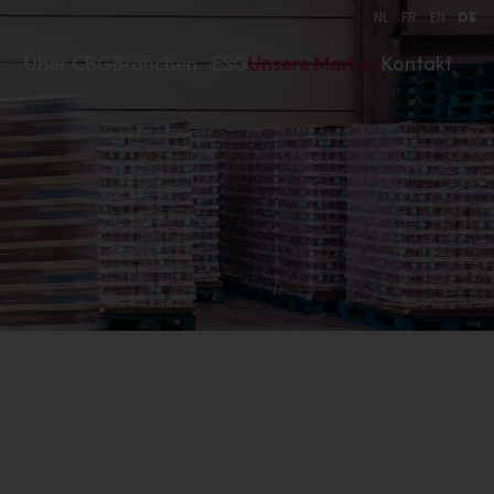
NL
FR
EN
DE
Über CBG
Branchen
ESG
Unsere Marken
Kontakt