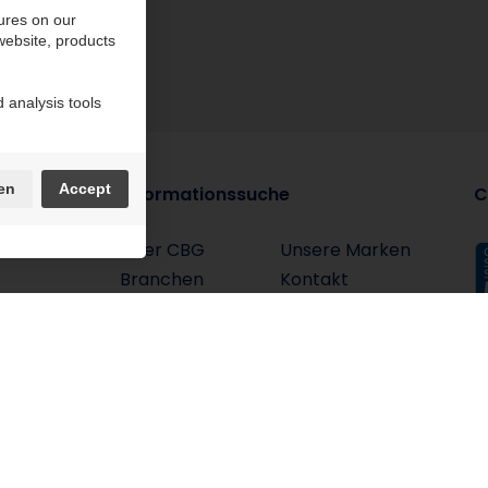
ures on our
 website, products
 analysis tools
en
Accept
Informationssuche
C
Über CBG
Unsere Marken
Branchen
Kontakt
ESG
ie-Einstellungen
Sitemap
login