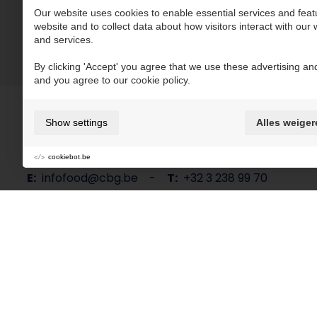
Our website uses cookies to enable essential services and feat
website and to collect data about how visitors interact with our
and services.
By clicking 'Accept' you agree that we use these advertising and
and you agree to our cookie policy.
Show settings
Alles weiger
Boomsesteenweg 28
2630 Aartselaar
Belgium
cookiebot.be
E:
infofood@cbg.be
-
T:
+32 3 238 99 70
Folgen Sie uns in den sozialen Medien:
Nutzungsbedingungen und Datenschutzpolitik
Cookie-Hinweis
Cook