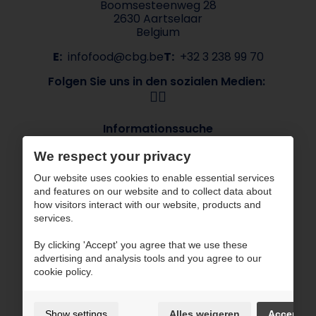
Boomsesteenweg 28
2630 Aartselaar
Belgium
E:
infofood@cbg.be
T:
+32 3 238 99 70
Folgen Sie uns in den sozialen Medien:
Informationssuche
Über CBG
Unsere Marken
We respect your privacy
Branchen
Kontakt
Our website uses cookies to enable essential services
ESG
and features on our website and to collect data about
how visitors interact with our website, products and
CBG arbeitet mit zertifizierten Partnern
services.
By clicking 'Accept' you agree that we use these
advertising and analysis tools and you agree to our
cookie policy.
Nutzungsbedingungen und Datenschutzpolitik
Show settings
Alles weigeren
Accept