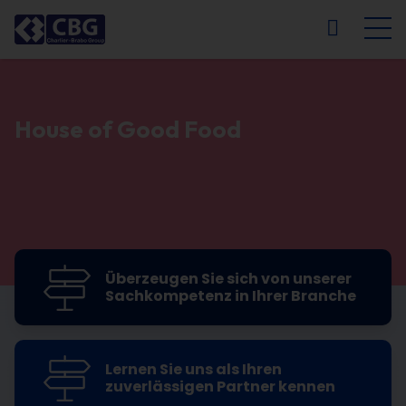
NL
FR
EN
DE
House of Good Food
Driving sales & marketing for your brand
Retail, foodservice & industry experts
Überzeugen Sie sich von unserer
Sachkompetenz in Ihrer Branche
Lernen Sie uns als Ihren
zuverlässigen Partner kennen