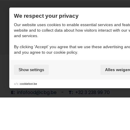
We respect your privacy
Our website uses cookies to enable essential services and feat
website and to collect data about how visitors interact with our
and services.
By clicking 'Accept' you agree that we use these advertising and
and you agree to our cookie policy.
Show settings
Alles weiger
Boomsesteenweg 28
2630 Aartselaar
Belgium
cookiebot.be
E:
infofood@cbg.be
-
T:
+32 3 238 99 70
Folgen Sie uns in den sozialen Medien: