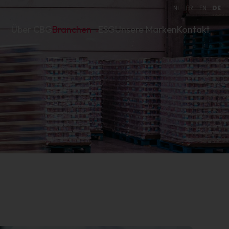
NL
FR
EN
DE
Über CBG
Branchen
ESG
Unsere Marken
Kontakt