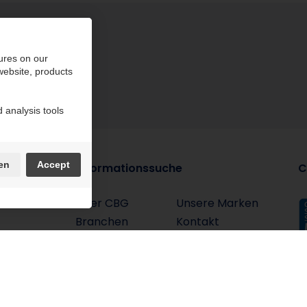
ures on our
 website, products
 analysis tools
en
Accept
Informationssuche
C
Über CBG
Unsere Marken
Branchen
Kontakt
ESG