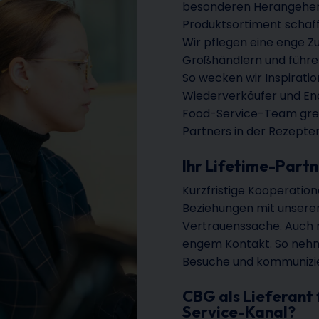
besonderen Herangehen
Produktsortiment schaffe
Wir pflegen eine enge Z
Großhändlern und führ
So wecken wir Inspiratio
Wiederverkäufer und En
Food-Service-Team greift
Partners in der Rezepte
Ihr Lifetime-Part
Kurzfristige Kooperation
Beziehungen mit unsere
Vertrauenssache. Auch m
engem Kontakt. So nehm
Besuche und kommunizi
CBG als Lieferant
Service-Kanal?