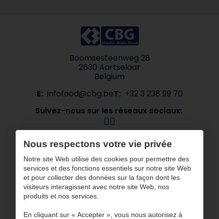
Boomsesteenweg 28
2630 Aartselaar
Belgium
E:
infofood@cbg.be
T:
+32 3 238 99 70
Suivez-nous sur les réseaux sociaux:
Navigation
Nous respectons votre vie privée
À propos de CBG
Nos marques
Notre site Web utilise des cookies pour permettre des
services et des fonctions essentiels sur notre site Web
Secteurs
Contact
et pour collecter des données sur la façon dont les
ESG
visiteurs interagissent avec notre site Web, nos
produits et nos services.
CBG travaille avec des partenaires certifiés
En cliquant sur « Accepter », vous nous autorisez à