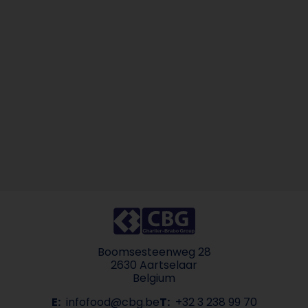
Boomsesteenweg 28
2630 Aartselaar
Belgium
E:
infofood@cbg.be
T:
+32 3 238 99 70