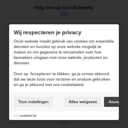
Volg ons op social media:
Navigatie
Wij respecteren je privacy
Over CBG
Onze merken
Onze website maakt gebruik van cookies om essentiële
Sectoren
Contact
diensten en functies op onze website mogelijk te
ESG
maken en om gegevens te verzamelen over hoe
bezoekers omgaan met onze website, producten en
CBG werkt met gecertificeerde partners
diensten.
Door op ‘Accepteren’ te klikken, ga je ermee akkoord
dat we deze tools voor reclame en analyse gebruiken
en ga je akkoord met ons cookiebeleid.
Gebruiksvoorwaarden en privacybeleid
Toon instellingen
Alles weigeren
Accepter
Cookiebeleid
Cookie voorkeuren
cookiebot.be
Sitemap
Login