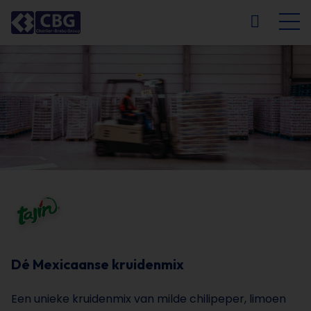
NL
FR
EN
DE
Dé Mexicaanse kruidenmix
Een unieke kruidenmix van milde chilipeper, limoen