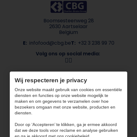
Boomsesteenweg 28
2630 Aartselaar
Belgium
E:
infofood@cbg.be
T:
+32 3 238 99 70
Volg ons op social media:
Navigatie
Wij respecteren je privacy
Over CBG
Onze merken
Onze website maakt gebruik van cookies om essentiële
Sectoren
Contact
diensten en functies op onze website mogelijk te
ESG
maken en om gegevens te verzamelen over hoe
bezoekers omgaan met onze website, producten en
CBG werkt met gecertificeerde partners
diensten.
Door op ‘Accepteren’ te klikken, ga je ermee akkoord
dat we deze tools voor reclame en analyse gebruiken
en ga je akkoord met ons cookiebeleid.