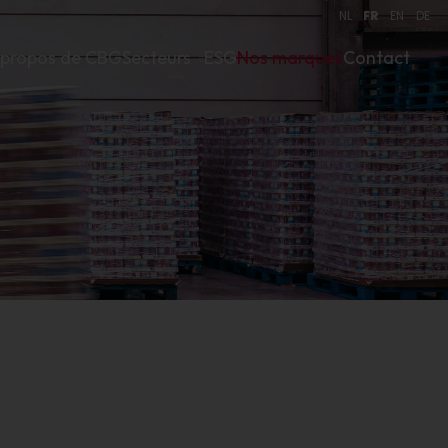
NL
FR
EN
DE
 propos de CBG
Secteurs
ESG
Nos marques
Contact