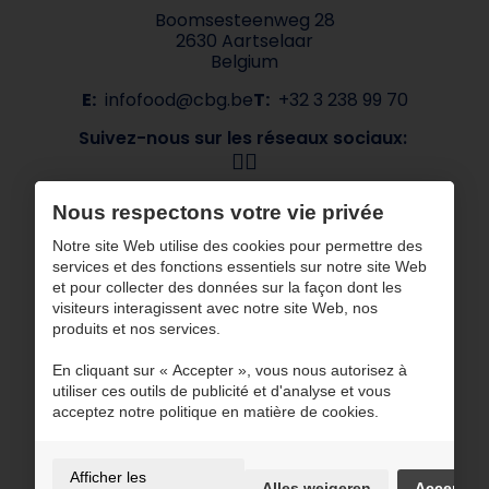
Boomsesteenweg 28
2630 Aartselaar
Belgium
E:
infofood@cbg.be
T:
+32 3 238 99 70
Suivez-nous sur les réseaux sociaux:
Navigation
Nous respectons votre vie privée
À propos de CBG
Nos marques
Notre site Web utilise des cookies pour permettre des
services et des fonctions essentiels sur notre site Web
Secteurs
Contact
et pour collecter des données sur la façon dont les
ESG
visiteurs interagissent avec notre site Web, nos
produits et nos services.
CBG travaille avec des partenaires certifiés
En cliquant sur « Accepter », vous nous autorisez à
utiliser ces outils de publicité et d'analyse et vous
acceptez notre politique en matière de cookies.
Afficher les
Alles weigeren
Accepter