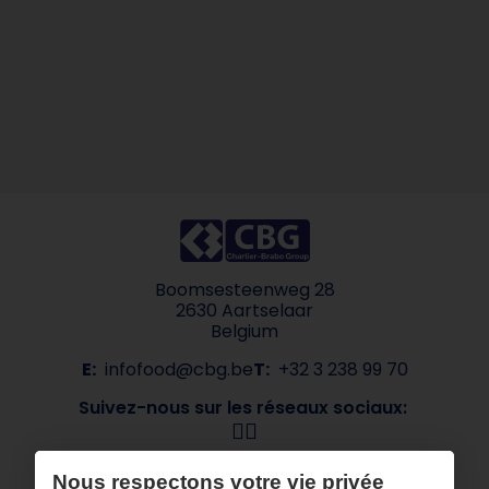
Boomsesteenweg 28
2630 Aartselaar
Belgium
E:
infofood@cbg.be
T:
+32 3 238 99 70
Suivez-nous sur les réseaux sociaux:
Navigation
Nous respectons votre vie privée